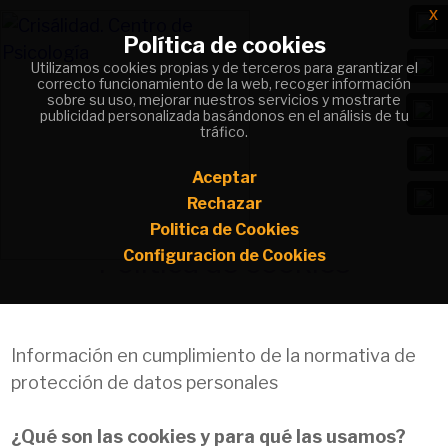
x
x
Política de cookies
Política de cookies
Utilizamos cookies propias y de terceros para garantizar el
Utilizamos cookies propias y de terceros para garantizar el
correcto funcionamiento de la web, recoger información
correcto funcionamiento de la web, recoger información
sobre su uso, mejorar nuestros servicios y mostrarte
sobre su uso, mejorar nuestros servicios y mostrarte
publicidad personalizada basándonos en el análisis de tu
publicidad personalizada basándonos en el análisis de tu
Da sentido a lo que te duele y convierte
tráfico.
tráfico.
tu camino en un cambio positivo.
Aceptar
Aceptar
Rechazar
Rechazar
Politica de Cookies
Politica de Cookies
Politica de cookies
Configuracion de Cookies
Configuracion de Cookies
Información en cumplimiento de la normativa de
protección de datos personales
¿Qué son las cookies y para qué las usamos?