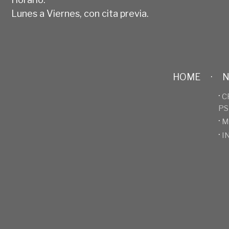
Lunes a Viernes, con cita previa.
HOME
·
N
·
C
PS
·
M
·
I