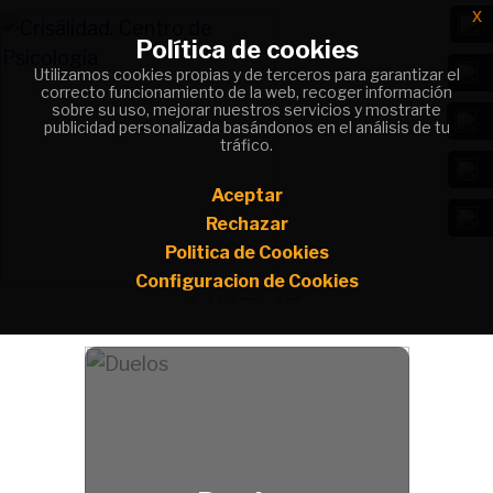
x
x
Política de cookies
Política de cookies
Utilizamos cookies propias y de terceros para garantizar el
Utilizamos cookies propias y de terceros para garantizar el
correcto funcionamiento de la web, recoger información
correcto funcionamiento de la web, recoger información
sobre su uso, mejorar nuestros servicios y mostrarte
sobre su uso, mejorar nuestros servicios y mostrarte
publicidad personalizada basándonos en el análisis de tu
publicidad personalizada basándonos en el análisis de tu
Da sentido a lo que te duele y convierte
tráfico.
tráfico.
tu camino en un cambio positivo.
Aceptar
Aceptar
Rechazar
Rechazar
Politica de Cookies
Politica de Cookies
ÁREAS
Configuracion de Cookies
Configuracion de Cookies