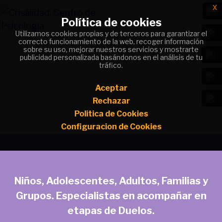
x
x
Política de cookies
Política de cookies
Utilizamos cookies propias y de terceros para garantizar el
Utilizamos cookies propias y de terceros para garantizar el
correcto funcionamiento de la web, recoger información
correcto funcionamiento de la web, recoger información
sobre su uso, mejorar nuestros servicios y mostrarte
sobre su uso, mejorar nuestros servicios y mostrarte
publicidad personalizada basándonos en el análisis de tu
publicidad personalizada basándonos en el análisis de tu
tráfico.
tráfico.
Aceptar
Aceptar
Rechazar
Rechazar
Politica de Cookies
Politica de Cookies
Configuracion de Cookies
Configuracion de Cookies
Niños, Adolescentes, Adultos, Familias y
Grupos. Especialistas en acompañar en
etapas de Duelos.