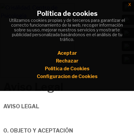
x
x
Política de cookies
Política de cookies
Utilizamos cookies propias y de terceros para garantizar el
Utilizamos cookies propias y de terceros para garantizar el
correcto funcionamiento de la web, recoger información
correcto funcionamiento de la web, recoger información
sobre su uso, mejorar nuestros servicios y mostrarte
sobre su uso, mejorar nuestros servicios y mostrarte
publicidad personalizada basándonos en el análisis de tu
publicidad personalizada basándonos en el análisis de tu
Da sentido a lo que te duele y convierte
tráfico.
tráfico.
tu camino en un cambio positivo.
Aceptar
Aceptar
Rechazar
Rechazar
Politica de Cookies
Politica de Cookies
Configuracion de Cookies
Configuracion de Cookies
Aviso Legal
AVISO LEGAL
0. OBJETO Y ACEPTACIÓN